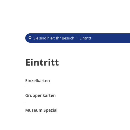
Das
Sie sind hier:
Ihr Besuch
Eintritt
Eintritt
Eintritt
Einzelkarten
Gruppenkarten
Museum Spezial