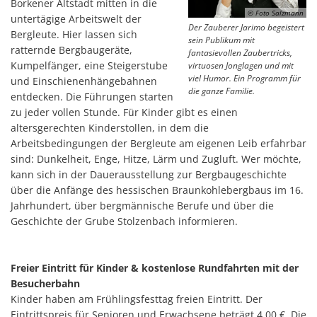
Borkener Altstadt mitten in die
© Foto Salzmann
untertägige Arbeitswelt der
Der Zauberer Jarimo begeistert
Bergleute. Hier lassen sich
sein Publikum mit
ratternde Bergbaugeräte,
fantasievollen Zaubertricks,
Kumpelfänger, eine Steigerstube
virtuosen Jonglagen und mit
viel Humor. Ein Programm für
und Einschienenhängebahnen
die ganze Familie.
entdecken. Die Führungen starten
zu jeder vollen Stunde. Für Kinder gibt es einen
altersgerechten Kinderstollen, in dem die
Arbeitsbedingungen der Bergleute am eigenen Leib erfahrbar
sind: Dunkelheit, Enge, Hitze, Lärm und Zugluft. Wer möchte,
kann sich in der Dauerausstellung zur Bergbaugeschichte
über die Anfänge des hessischen Braunkohlebergbaus im 16.
Jahrhundert, über bergmännische Berufe und über die
Geschichte der Grube Stolzenbach informieren.
Freier Eintritt für Kinder & kostenlose Rundfahrten mit der
Besucherbahn
Kinder haben am Frühlingsfesttag freien Eintritt. Der
Eintrittspreis für Senioren und Erwachsene beträgt 4,00 €. Die