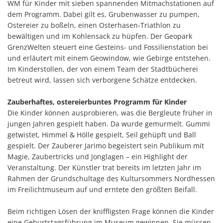
WM für Kinder mit sieben spannenden Mitmachstationen auf
dem Programm. Dabei gilt es, Grubenwasser zu pumpen,
Ostereier zu boßeln, einen Osterhasen-Triathlon zu
bewältigen und im Kohlensack zu hüpfen. Der Geopark
GrenzWelten steuert eine Gesteins- und Fossilienstation bei
und erläutert mit einem Geowindow, wie Gebirge entstehen.
Im Kinderstollen, der von einem Team der Stadtbücherei
betreut wird, lassen sich verborgene Schätze entdecken.
Zauberhaftes, ostereierbuntes Programm für Kinder
Die Kinder können ausprobieren, was die Bergleute früher in
jungen Jahren gespielt haben. Da wurde gemurmelt. Gummi
getwistet, Himmel & Hölle gespielt, Seil gehüpft und Ball
gespielt. Der Zauberer Jarimo begeistert sein Publikum mit
Magie, Zaubertricks und Jonglagen – ein Highlight der
Veranstaltung. Der Künstler trat bereits im letzten Jahr im
Rahmen der Grundschultage des Kultursommers Nordhessen
im Freilichtmuseum auf und erntete den größten Beifall.
Beim richtigen Lösen der kniffligsten Frage können die Kinder
eine Geburtstagsführung im Museum gewinnen. Sie müssen